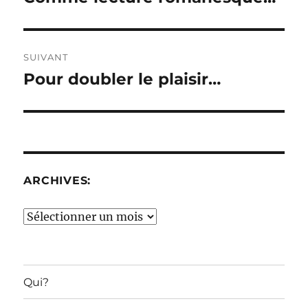
précédente :
l’article
SUIVANT
Pour doubler le plaisir…
Publication
suivante :
ARCHIVES:
Archives:
Qui?