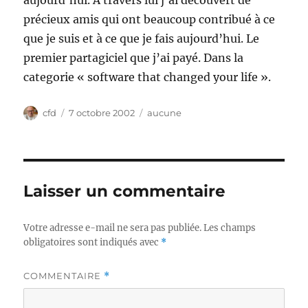
aujourd’hui. À travers lui j’ai découvert de
précieux amis qui ont beaucoup contribué à ce
que je suis et à ce que je fais aujourd’hui. Le
premier partagiciel que j’ai payé. Dans la
categorie « software that changed your life ».
Auteur
Publié
Catégories
cfd
7 octobre 2002
aucune
le
Laisser un commentaire
Votre adresse e-mail ne sera pas publiée.
Les champs
obligatoires sont indiqués avec
*
COMMENTAIRE
*