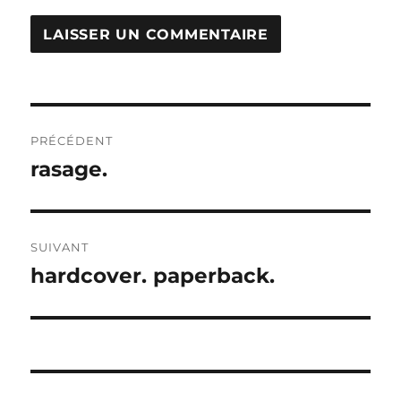
Navigation
PRÉCÉDENT
de
rasage.
Publication
précédente :
l’article
SUIVANT
hardcover. paperback.
Publication
suivante :