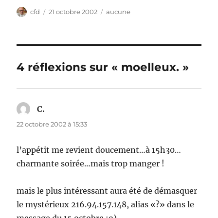
Auteur
Publié
Catégories
cfd
21 octobre 2002
aucune
le
4 réflexions sur « moelleux. »
C.
dit :
22 octobre 2002 à 15:33
l’appétit me revient doucement…à 15h30…
charmante soirée…mais trop manger !
mais le plus intéressant aura été de démasquer
le mystérieux 216.94.157.148, alias «?» dans le