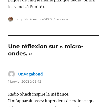
paquet de cinq le même prix que Radio-Shack
les vends à l’unité).
Auteur
Publié
Catégories
cfd
31 décembre 2002
aucune
le
Une réflexion sur « micro-
ondes. »
UnVagabond
dit :
1 janvier 2003 à 06:42
Radio Shack inspire la méfiance.
Il m’apparait assez imprudent de croire ce que