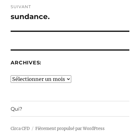
SUIVANT
sundance.
Publication
suivante :
ARCHIVES:
Archives:
Qui?
Circa CFD
Fièrement propulsé par WordPress