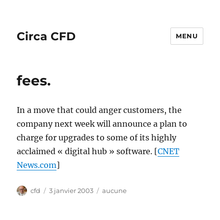
Circa CFD
MENU
fees.
In a move that could anger customers, the
company next week will announce a plan to
charge for upgrades to some of its highly
acclaimed « digital hub » software. [
CNET
News.com
]
Auteur
Publié
Catégories
cfd
3 janvier 2003
aucune
le