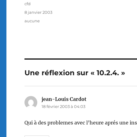
Auteur
cfd
Publié
8 janvier 2003
le
Catégories
aucune
Une réflexion sur « 10.2.4. »
jean-Louis Cardot
dit :
18 février 2003 à 04:03
Qui à des problemes avec l’heure aprés une inst