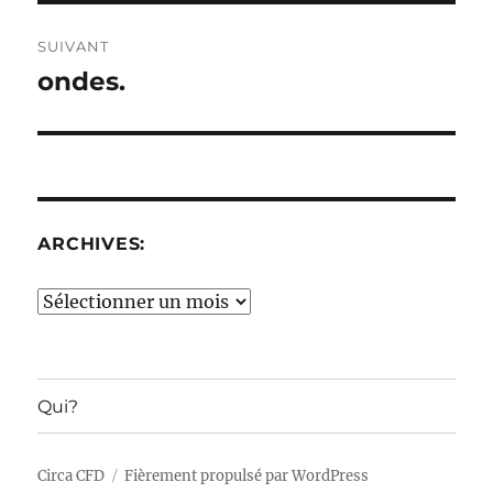
SUIVANT
ondes.
Publication
suivante :
ARCHIVES:
Archives:
Qui?
Circa CFD
Fièrement propulsé par WordPress