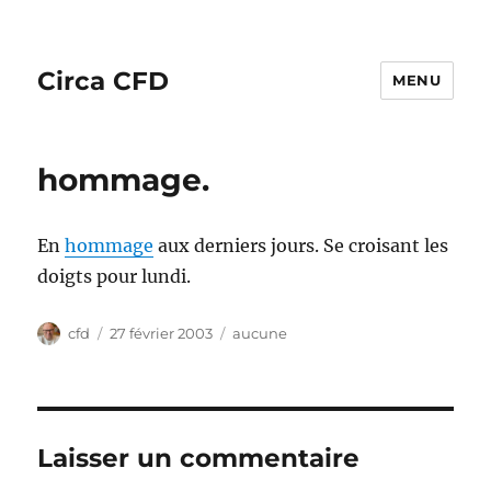
Circa CFD
MENU
hommage.
En
hommage
aux derniers jours. Se croisant les
doigts pour lundi.
Auteur
Publié
Catégories
cfd
27 février 2003
aucune
le
Laisser un commentaire