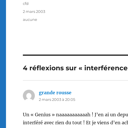
Auteur
cfd
Publié
2 mars 2003
le
Catégories
aucune
4 réflexions sur « interférence
grande rousse
dit :
2 mars 2003 à 20:05
Un « Genius » naaaaaaaaaaah ! J’en ai un depuis 
interféré avec rien du tout ! Et je viens d’en a