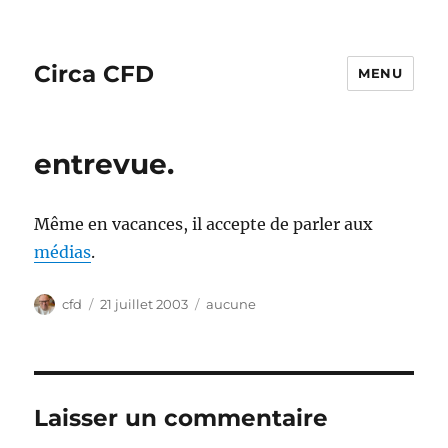
Circa CFD
MENU
entrevue.
Même en vacances, il accepte de parler aux
médias
.
Auteur
Publié
Catégories
cfd
21 juillet 2003
aucune
le
Laisser un commentaire