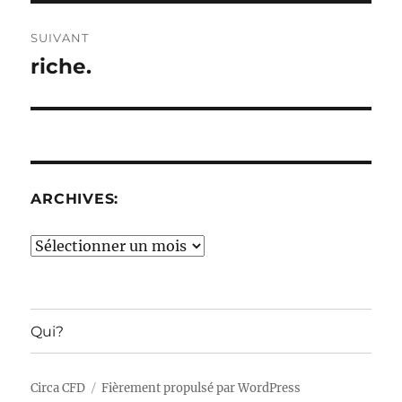
SUIVANT
riche.
Publication
suivante :
ARCHIVES:
Archives:
Qui?
Circa CFD
Fièrement propulsé par WordPress