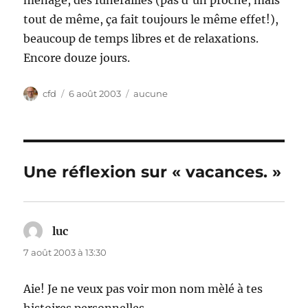
ménage, des funérailles (pas d’un proche, mais
tout de même, ça fait toujours le même effet!),
beaucoup de temps libres et de relaxations.
Encore douze jours.
Auteur
Publié
Catégories
cfd
6 août 2003
aucune
le
Une réflexion sur « vacances. »
luc
dit :
7 août 2003 à 13:30
Aie! Je ne veux pas voir mon nom mèlé à tes