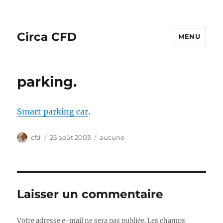
Circa CFD
MENU
parking.
Smart parking car
.
Auteur
Publié
Catégories
cfd
25 août 2003
aucune
le
Laisser un commentaire
Votre adresse e-mail ne sera pas publiée.
Les champs