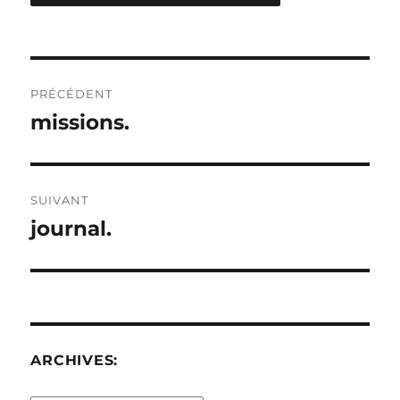
Navigation
PRÉCÉDENT
de
missions.
Publication
précédente :
l’article
SUIVANT
journal.
Publication
suivante :
ARCHIVES: