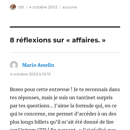
Auteur
Publié
Catégories
cfd
4 octobre 2003
aucune
le
8 réflexions sur « affaires. »
Mario Asselin
dit :
4 octobre 2003 à 10:15
Bravo pour cette entrevue ! Je te reconnais dans
tes réponses, mais je suis un tantinet surpris
par tes questions… J’aime la formule qui, en ce
qui te concerne, me permet d’accéder à un des
plus longs billets qu’il m’ait été donné de lire