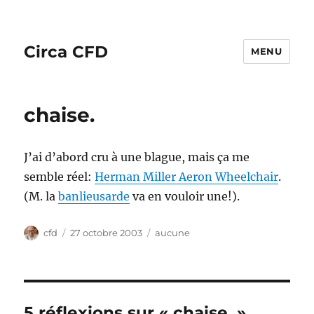
Circa CFD
MENU
chaise.
J’ai d’abord cru à une blague, mais ça me
semble réel:
Herman Miller Aeron Wheelchair
.
(M. la
banlieusarde
va en vouloir une!).
Auteur
Publié
Catégories
cfd
27 octobre 2003
aucune
le
5 réflexions sur « chaise. »