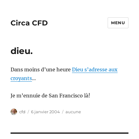
Circa CFD
MENU
dieu.
Dans moins d’une heure
Dieu s’adresse aux
croyants
…
Je m’ennuie de San Francisco là!
Auteur
Publié
Catégories
cfd
6 janvier 2004
aucune
le