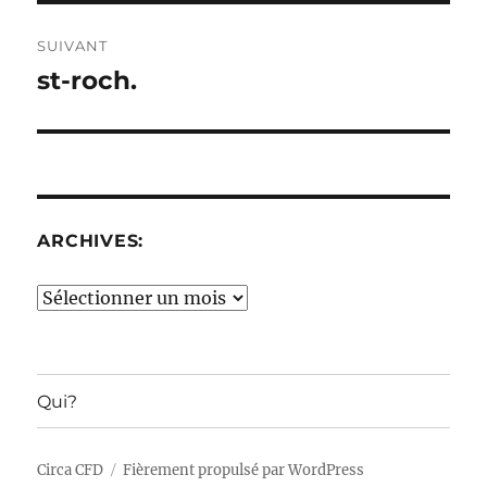
SUIVANT
st-roch.
Publication
suivante :
ARCHIVES:
Archives:
Qui?
Circa CFD
Fièrement propulsé par WordPress