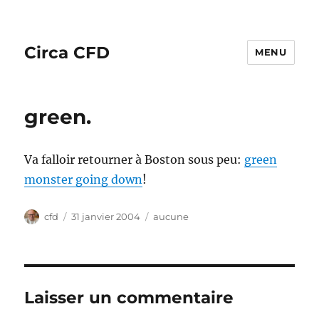
Circa CFD
MENU
green.
Va falloir retourner à Boston sous peu:
green
monster going down
!
Auteur
Publié
Catégories
cfd
31 janvier 2004
aucune
le
Laisser un commentaire