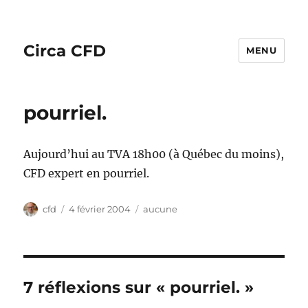
Circa CFD
MENU
pourriel.
Aujourd’hui au TVA 18h00 (à Québec du moins),
CFD expert en pourriel.
Auteur
Publié
Catégories
cfd
4 février 2004
aucune
le
7 réflexions sur « pourriel. »