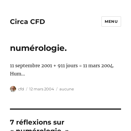
Circa CFD
MENU
numérologie.
11 septembre 2001 + 911 jours = 11 mars 2004.
Hum…
Auteur
Publié
Catégories
cfd
12 mars 2004
aucune
le
7 réflexions sur