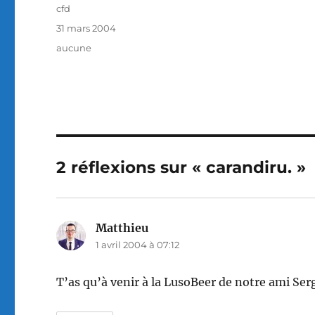
Auteur
cfd
Publié
31 mars 2004
le
Catégories
aucune
2 réflexions sur « carandiru. »
Matthieu
dit :
1 avril 2004 à 07:12
T’as qu’à venir à la LusoBeer de notre ami Sergi