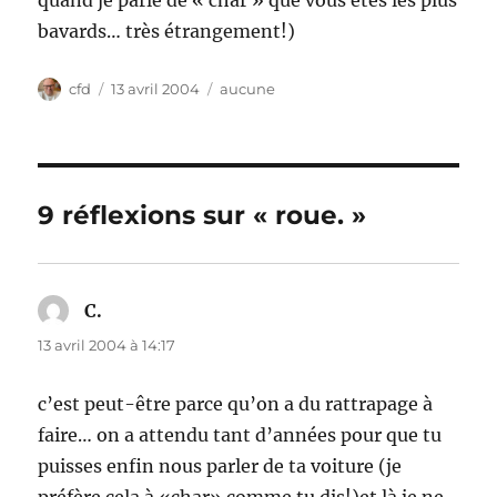
quand je parle de « char » que vous êtes les plus
bavards… très étrangement!)
Auteur
Publié
Catégories
cfd
13 avril 2004
aucune
le
9 réflexions sur « roue. »
C.
dit :
13 avril 2004 à 14:17
c’est peut-être parce qu’on a du rattrapage à
faire… on a attendu tant d’années pour que tu
puisses enfin nous parler de ta voiture (je