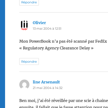
Répondre
Olivier
dit :
13 mai 2004 à 12:51
Mon PowerBook n’a pas été scanné par FedEx d
« Regulatory Agency Clearance Delay »
Répondre
line Arsenault
dit :
21 mai 2004 à 14:32
Ben moi, j’ai été réveillée par une scie à chai
ensuite, il fallait que je fasse attention pour 