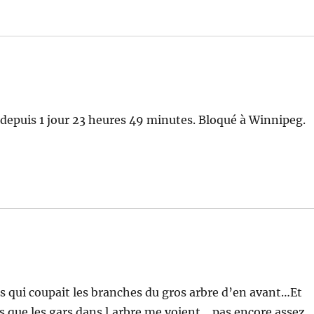
epuis 1 jour 23 heures 49 minutes. Bloqué à Winnipeg.
nes qui coupait les branches du gros arbre d’en avant…Et
pas que les gars dans l,arbre me voient …pas encore assez