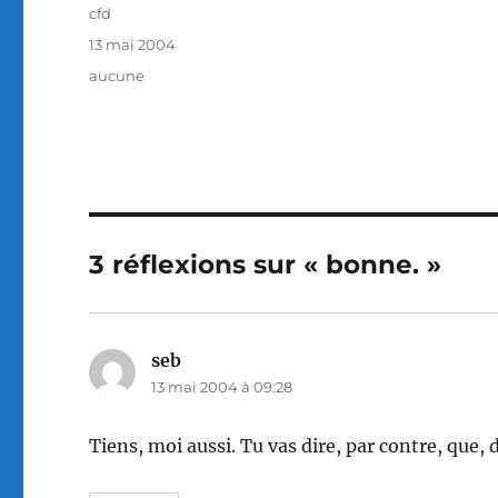
Auteur
cfd
Publié
13 mai 2004
le
Catégories
aucune
3 réflexions sur « bonne. »
seb
dit :
13 mai 2004 à 09:28
Tiens, moi aussi. Tu vas dire, par contre, que,