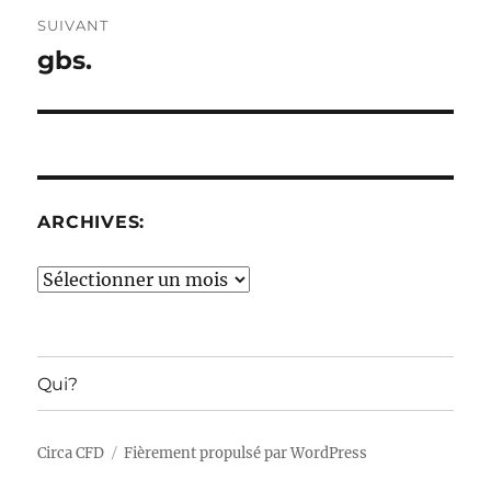
SUIVANT
gbs.
Publication
suivante :
ARCHIVES:
Archives:
Qui?
Circa CFD
Fièrement propulsé par WordPress