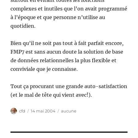
surtout en évitant toutes les fonctions
complexes et inutiles que l’on avait programmé
à l’époque et que personne n’utilise au
quotidien.
Bien qu’il ne soit pas tout à fait parfait encore,
FMP7 est sans aucun doute la solution de base
de données relationnelles la plus flexible et
conviviale que je connaisse.
Tout ça procurant une grande auto-satisfaction
(et le mal de tête qui vient avec!).
Auteur
Publié
Catégories
cfd
14 mai 2004
aucune
le