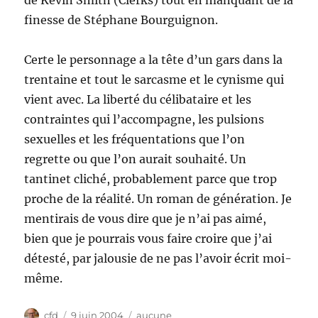
de Kevin Smith (Clerks) tout en manquant de la
finesse de Stéphane Bourguignon.
Certe le personnage a la tête d’un gars dans la
trentaine et tout le sarcasme et le cynisme qui
vient avec. La liberté du célibataire et les
contraintes qui l’accompagne, les pulsions
sexuelles et les fréquentations que l’on
regrette ou que l’on aurait souhaité. Un
tantinet cliché, probablement parce que trop
proche de la réalité. Un roman de génération. Je
mentirais de vous dire que je n’ai pas aimé,
bien que je pourrais vous faire croire que j’ai
détesté, par jalousie de ne pas l’avoir écrit moi-
même.
Auteur
Publié
Catégories
cfd
9 juin 2004
aucune