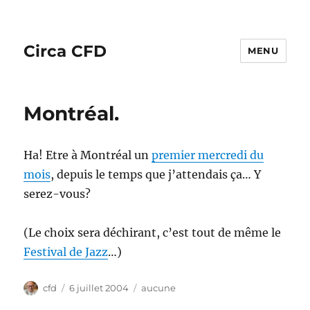
Circa CFD
MENU
Montréal.
Ha! Etre à Montréal un
premier mercredi du
mois
, depuis le temps que j’attendais ça… Y
serez-vous?
(Le choix sera déchirant, c’est tout de même le
Festival de Jazz
…)
Auteur
Publié
Catégories
cfd
6 juillet 2004
aucune
le