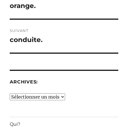
de
orange.
Publication
précédente :
l’article
SUIVANT
conduite.
Publication
suivante :
ARCHIVES:
Archives:
Qui?