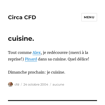
Circa CFD
MENU
cuisine.
Tout comme
Alex
, je redécouvre (merci à la
reprise!)
Pinard
dans sa cuisine. Quel délice!
Dimanche prochain: je cuisine.
Auteur
Publié
Catégories
cfd
24 octobre 2004
aucune
le