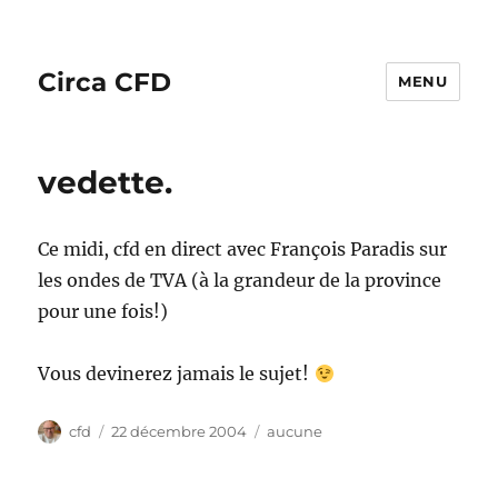
Circa CFD
MENU
vedette.
Ce midi, cfd en direct avec François Paradis sur
les ondes de TVA (à la grandeur de la province
pour une fois!)
Vous devinerez jamais le sujet!
Auteur
Publié
Catégories
cfd
22 décembre 2004
aucune
le