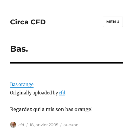
Circa CFD
MENU
Bas.
Bas orange
Originally uploaded by
cfd
.
Regardez qui a mis son bas orange!
Auteur
Publié
Catégories
cfd
18 janvier 2005
aucune
le