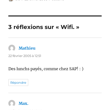
le
3 réflexions sur « Wifi. »
Mathieu
dit :
22 février 2005 à 12:51
Des lunchs payés, comme chez SAP! : )
Répondre
Max.
dit :