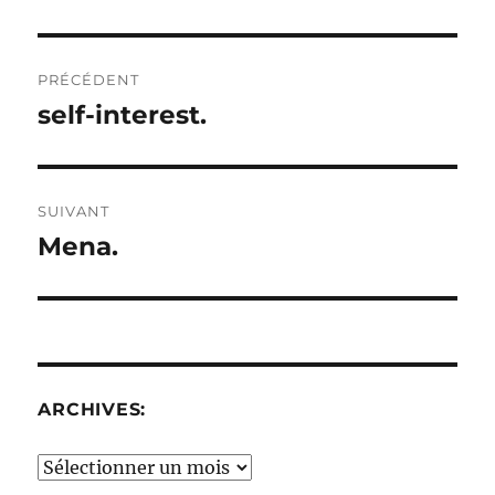
Navigation
PRÉCÉDENT
de
self-interest.
Publication
précédente :
l’article
SUIVANT
Mena.
Publication
suivante :
ARCHIVES:
Archives: