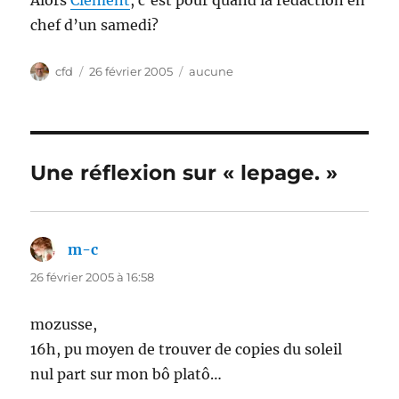
Alors
Clément
, c’est pour quand la rédaction en
chef d’un samedi?
Auteur
Publié
Catégories
cfd
26 février 2005
aucune
le
Une réflexion sur « lepage. »
m-c
dit :
26 février 2005 à 16:58
mozusse,
16h, pu moyen de trouver de copies du soleil
nul part sur mon bô platô…