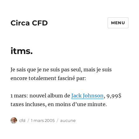
Circa CFD
MENU
itms.
Je sais que je ne suis pas seul, mais je suis
encore totalement fasciné par:
1 mars: nouvel album de
Jack Johnson
, 9,99$
taxes incluses, en moins d’une minute.
Auteur
Publié
Catégories
cfd
1 mars 2005
aucune
le