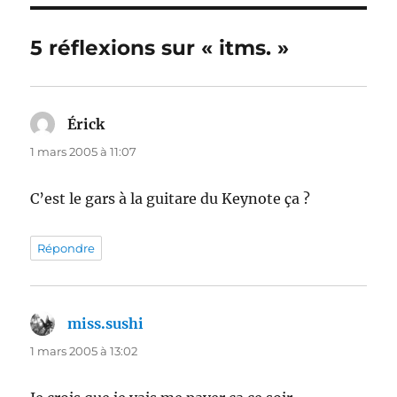
5 réflexions sur « itms. »
Érick
dit :
1 mars 2005 à 11:07
C’est le gars à la guitare du Keynote ça ?
Répondre
miss.sushi
dit :
1 mars 2005 à 13:02