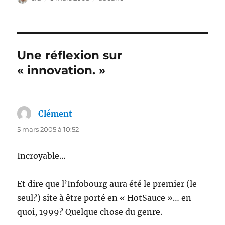
le
Une réflexion sur
« innovation. »
Clément
dit :
5 mars 2005 à 10:52
Incroyable…
Et dire que l’Infobourg aura été le premier (le
seul?) site à être porté en « HotSauce »… en
quoi, 1999? Quelque chose du genre.