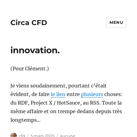
Circa CFD
MENU
innovation.
(Pour Clément.)
Je viens soudainement, pourtant c’était
évident, de faire
le lien
entre
plusieurs
choses:
du RDF, Project X / HotSauce, au RSS. Toute la
même affaire et on trempe dedans depuis très
longtemps…
Auteur
Publié
Catégories
cfd
5 mars 2005
aucune