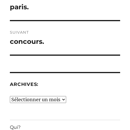
de
paris.
Publication
précédente :
l’article
SUIVANT
concours.
Publication
suivante :
ARCHIVES:
Archives:
Qui?