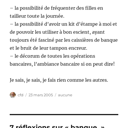
– la possibilité de fréquenter des filles en
tailleur toute la journée.
– la possibilité d’avoir un kit d’étampe à moi et
de pouvoir les utiliser à bon escient, ayant
toujours été fasciné par les caissières de banque
et le bruit de leur tampon encreur.
– le décorum de toutes les opérations
bancaires, l’ambiance bancaire si on peut dire!
Je sais, je sais, je fais rien comme les autres.
Auteur
Publié
Catégories
cfd
23 mars 2005
aucune
le
7 réflexions sur « banque. »