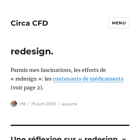
Circa CFD
MENU
redesign.
Parmis mes fascinations, les efforts de
« redesign »: les
contenants de médicaments
(voir page 2).
Auteur
Publié
Catégories
cfd
19 avril 2005
aucune
le
Une réflexion sur « redesign. »