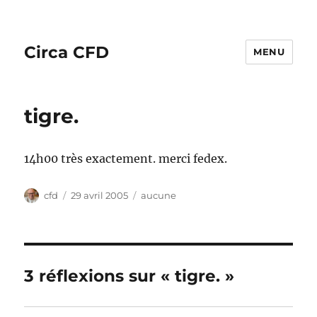
Circa CFD
MENU
tigre.
14h00 très exactement. merci fedex.
Auteur
Publié
Catégories
cfd
29 avril 2005
aucune
le
3 réflexions sur « tigre. »