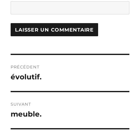
Navigation
PRÉCÉDENT
de
évolutif.
Publication
précédente :
l’article
SUIVANT
meuble.
Publication
suivante :