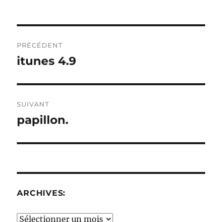
Navigation
PRÉCÉDENT
de
itunes 4.9
Publication
précédente :
l’article
SUIVANT
papillon.
Publication
suivante :
ARCHIVES:
Archives: