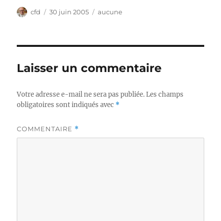
Auteur
Publié
Catégories
cfd
30 juin 2005
aucune
le
Laisser un commentaire
Votre adresse e-mail ne sera pas publiée.
Les champs
obligatoires sont indiqués avec
*
COMMENTAIRE
*