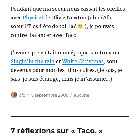
Pendant que ma soeur nous cassait les oreilles
avec
Physical
de Olivia Newton John (Allo
soeur! T’es fière de toi, là?
), je pouvais
contre-balancer avec Taco.
J’avoue que c’était mon époque « retro » ou
Singin’in the rain
et
White Christmas
, sont
devenus pour moi des films cultes. (Je sais, je
sais, je suis étrange, mais je m’assume…)
Auteur
Publié
Catégories
cfd
9 septembre 2005
aucune
le
7 réflexions sur « Taco. »