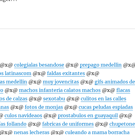
@x@
colegialas besandose
@x@
prepago medellin
@x
 latinascom
@x@
faldas exitantes
@x@
tas medellin
@x@
muy jovencitas
@x@
gifs animados d
vo
@x@
machos infanteria calatos machos
@x@
flacas
os de calzas
@x@
sexotabu
@x@
culitos en las calles
anas
@x@
fotos de monjas
@x@
cucas peludas espiadas
@
culos navideaos
@x@
prostabulos en guayaquil
@x@
fas follando
@x@
fabricas de uniformes
@x@
chupetone
@x@
nenas lecheras
@x@
culeando a mama borracha