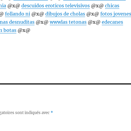
nia
@x@
descuidos eroticos televisivos
@x@
chicas
@
follando ni
@x@
dibujos de cholas
@x@
fotos jovene
nas desnuditas
@x@
wwwlas tetonas
@x@
edecanes
n botas
@x@
gatoires sont indiqués avec
*