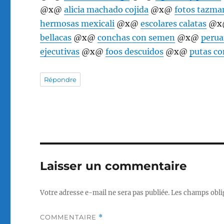
@x@
alicia machado cojida
@x@
fotos tazma
hermosas mexicali
@x@
escolares calatas
@x
bellacas
@x@
conchas con semen
@x@
perua
ejecutivas
@x@
foos descuidos
@x@
putas co
Répondre
Laisser un commentaire
Votre adresse e-mail ne sera pas publiée.
Les champs obli
COMMENTAIRE
*