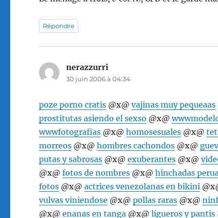
Répondre
nerazzurri
dit :
30 juin 2006 à 04:34
poze porno cratis
@x@
vajinas muy pequeaas
prostitutas asiendo el sexso
@x@
wwwmodelos
wwwfotografias
@x@
homosesuales
@x@
te
morreos
@x@
hombres cachondos
@x@
gue
putas y sabrosas
@x@
exuberantes
@x@
vide
@x@
fotos de nombres
@x@
hinchadas peru
fotos
@x@
actrices venezolanas en bikini
@x
vulvas viniendose
@x@
pollas raras
@x@
nin
@x@
enanas en tanga
@x@
ligueros y pantis