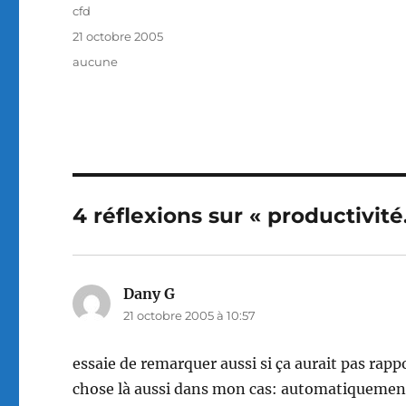
Auteur
cfd
Publié
21 octobre 2005
le
Catégories
aucune
4 réflexions sur « productivité
Dany G
dit :
21 octobre 2005 à 10:57
essaie de remarquer aussi si ça aurait pas rappo
chose là aussi dans mon cas: automatiquement