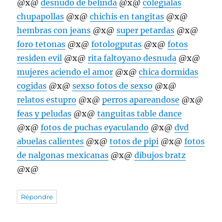
@x@
desnudo de belinda
@x@
colegialas
chupapollas
@x@
chichis en tangitas
@x@
hembras con jeans
@x@
super petardas
@x@
foro tetonas
@x@
fotologputas
@x@
fotos
residen evil
@x@
rita faltoyano desnuda
@x@
mujeres aciendo el amor
@x@
chica dormidas
cogidas
@x@
sexso fotos de sexso
@x@
relatos estupro
@x@
perros apareandose
@x@
feas y peludas
@x@
tanguitas table dance
@x@
fotos de puchas eyaculando
@x@
dvd
abuelas calientes
@x@
totos de pipi
@x@
fotos
de nalgonas mexicanas
@x@
dibujos bratz
@x@
Répondre