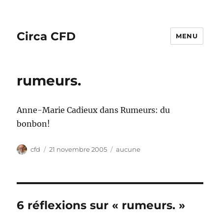
Circa CFD
MENU
rumeurs.
Anne-Marie Cadieux dans Rumeurs: du
bonbon!
Auteur
Publié
Catégories
cfd
21 novembre 2005
aucune
le
6 réflexions sur « rumeurs. »