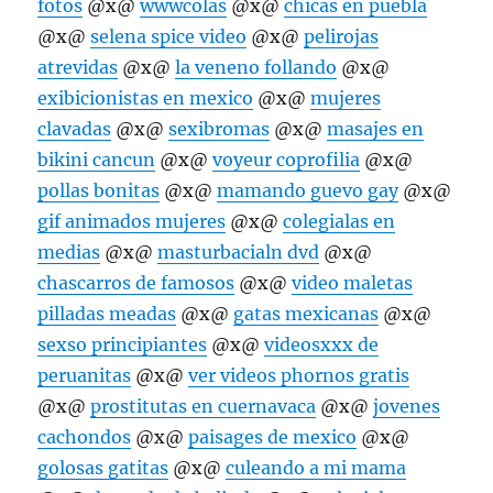
fotos
@x@
wwwcolas
@x@
chicas en puebla
@x@
selena spice video
@x@
pelirojas
atrevidas
@x@
la veneno follando
@x@
exibicionistas en mexico
@x@
mujeres
clavadas
@x@
sexibromas
@x@
masajes en
bikini cancun
@x@
voyeur coprofilia
@x@
pollas bonitas
@x@
mamando guevo gay
@x@
gif animados mujeres
@x@
colegialas en
medias
@x@
masturbacialn dvd
@x@
chascarros de famosos
@x@
video maletas
pilladas meadas
@x@
gatas mexicanas
@x@
sexso principiantes
@x@
videosxxx de
peruanitas
@x@
ver videos phornos gratis
@x@
prostitutas en cuernavaca
@x@
jovenes
cachondos
@x@
paisages de mexico
@x@
golosas gatitas
@x@
culeando a mi mama