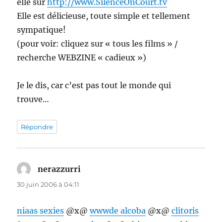
elle sur
http://www.SilenceOnCourt.tv
Elle est délicieuse, toute simple et tellement
sympatique!
(pour voir: cliquez sur « tous les films » /
recherche WEBZINE « cadieux »)
Je le dis, car c’est pas tout le monde qui
trouve…
Répondre
nerazzurri
dit :
30 juin 2006 à 04:11
niaas sexies
@x@
wwwde alcoba
@x@
clitoris