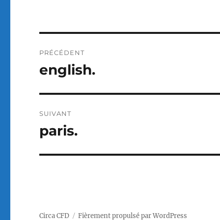
Navigation
PRÉCÉDENT
de
english.
Publication
précédente :
l’article
SUIVANT
paris.
Publication
suivante :
Circa CFD
Fièrement propulsé par WordPress