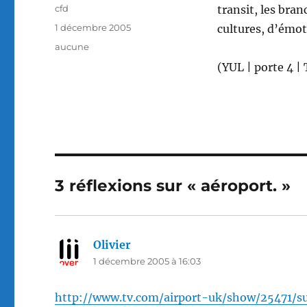
Auteur
cfd
transit, les bra
Publié
1 décembre 2005
cultures, d’émot
le
Catégories
aucune
(YUL | porte 4 |
3 réflexions sur « aéroport. »
Olivier
dit :
1 décembre 2005 à 16:03
http://www.tv.com/airport-uk/show/25471/