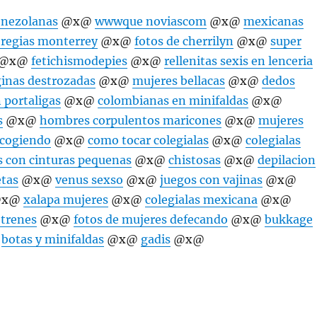
enezolanas
@x@
wwwque noviascom
@x@
mexicanas
 regias monterrey
@x@
fotos de cherrilyn
@x@
super
@x@
fetichismodepies
@x@
rellenitas sexis en lenceria
inas destrozadas
@x@
mujeres bellacas
@x@
dedos
 portaligas
@x@
colombianas en minifaldas
@x@
s
@x@
hombres corpulentos maricones
@x@
mujeres
 cogiendo
@x@
como tocar colegialas
@x@
colegialas
s con cinturas pequenas
@x@
chistosas
@x@
depilacion
etas
@x@
venus sexso
@x@
juegos con vajinas
@x@
x@
xalapa mujeres
@x@
colegialas mexicana
@x@
 trenes
@x@
fotos de mujeres defecando
@x@
bukkage
@
botas y minifaldas
@x@
gadis
@x@