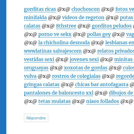
gorditas ricas
@x@
chochoscon
@x@
fotos v
minifalda
@x@
videos de regeton
@x@
putas
calatas
@x@
8thstree
@x@
gorditos peludos
@x@
porno ve sekx
@x@
pollas gey
@x@
vag
@x@
la chicholina desnuda
@x@
lesbianas en
wwwlatinas salvajescom
@x@
relatos privado
vestidas sexi
@x@
jovenes sexi
@x@
minitas
uruguayas
@x@
xoxotas de gordas
@x@
culo
vulva
@x@
rostros de colegialas
@x@
regord
gringas calatas
@x@
chicas bar antofagasta
@
pantalones de baloncesto xxl
@x@
dibujos de
@x@
tetas mulatas
@x@
niaos follados
@x
Répondre