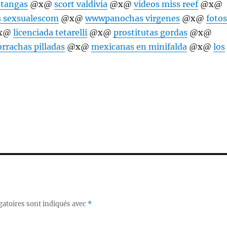
e tangas
@x@
scort valdivia
@x@
videos miss reef
@x@
s sexsualescom
@x@
wwwpanochas virgenes
@x@
foto
x@
licenciada tetarelli
@x@
prostitutas gordas
@x@
orrachas pilladas
@x@
mexicanas en minifalda
@x@
los
gatoires sont indiqués avec
*