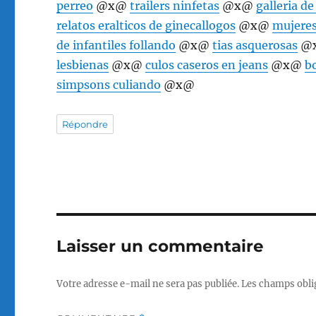
perreo
@x@
trailers ninfetas
@x@
galleria d
relatos eralticos de ginecallogos
@x@
mujere
de infantiles follando
@x@
tias asquerosas
@
lesbienas
@x@
culos caseros en jeans
@x@
b
simpsons culiando
@x@
Répondre
Laisser un commentaire
Votre adresse e-mail ne sera pas publiée.
Les champs obli