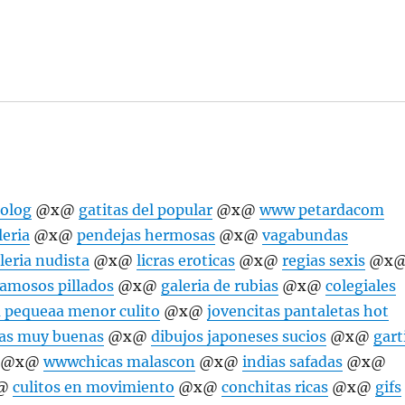
tolog
@x@
gatitas del popular
@x@
www petardacom
leria
@x@
pendejas hermosas
@x@
vagabundas
leria nudista
@x@
licras eroticas
@x@
regias sexis
@x
famosos pillados
@x@
galeria de rubias
@x@
colegiales
a pequeaa menor culito
@x@
jovencitas pantaletas hot
as muy buenas
@x@
dibujos japoneses sucios
@x@
gart
@x@
wwwchicas malascon
@x@
indias safadas
@x@
@
culitos en movimiento
@x@
conchitas ricas
@x@
gifs