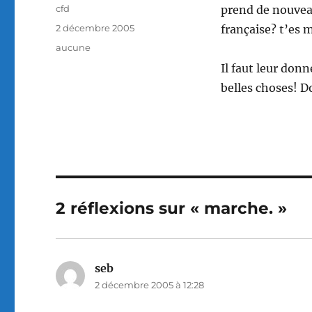
Auteur
cfd
prend de nouveau
Publié
2 décembre 2005
française? t’es 
le
Catégories
aucune
Il faut leur donn
belles choses! D
2 réflexions sur « marche. »
seb
dit :
2 décembre 2005 à 12:28