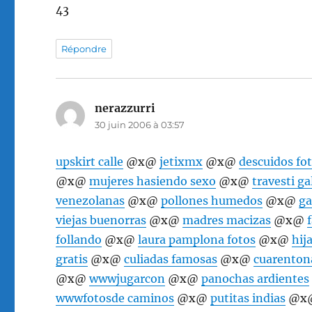
43
Répondre
nerazzurri
dit :
30 juin 2006 à 03:57
upskirt calle
@x@
jetixmx
@x@
descuidos fo
@x@
mujeres hasiendo sexo
@x@
travesti ga
venezolanas
@x@
pollones humedos
@x@
ga
viejas buenorras
@x@
madres macizas
@x@
follando
@x@
laura pamplona fotos
@x@
hij
gratis
@x@
culiadas famosas
@x@
cuarenton
@x@
wwwjugarcon
@x@
panochas ardientes
wwwfotosde caminos
@x@
putitas indias
@x