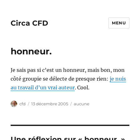
Circa CFD
MENU
honneur.
Je sais pas si c’est un honneur, mais bon, mon
côté groupie se délecte de presque rien:
je nuis
au travail d’un vrai auteur
. Cool.
Auteur
Publié
Catégories
cfd
13 décembre 2005
aucune
le
Une réflexion sur « honneur. »