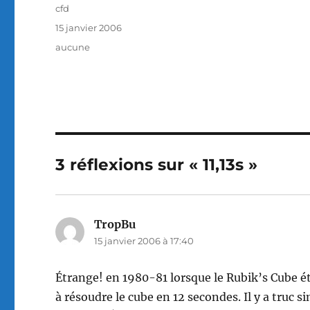
Auteur
cfd
Publié
15 janvier 2006
le
Catégories
aucune
3 réflexions sur « 11,13s »
TropBu
dit :
15 janvier 2006 à 17:40
Étrange! en 1980-81 lorsque le Rubik’s Cube é
à résoudre le cube en 12 secondes. Il y a truc 