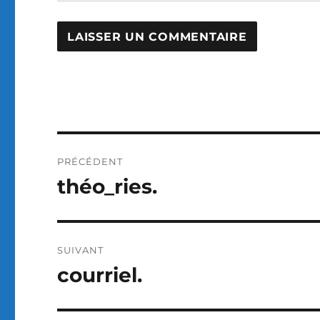
Navigation
PRÉCÉDENT
de
théo_ries.
Publication
précédente :
l’article
SUIVANT
courriel.
Publication
suivante :