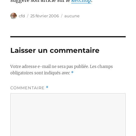
suggère son article sur le
ketchup
.
Auteur
Publié
Catégories
cfd
25 février 2006
aucune
le
Laisser un commentaire
Votre adresse e-mail ne sera pas publiée.
Les champs
obligatoires sont indiqués avec
*
COMMENTAIRE
*