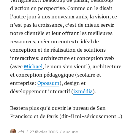
vertigineux)! Beaucoup de plaisir, beaucoup
d’action en perspective. Comme on le disait
l’autre jour à nos nouveaux amis, la vision, ce
n’est pas la croissance, c’est de mieux servir
notre clientèle et leur offrant les meilleures
ressources; créer un contexte idéal de
conception et de réalisation de solutions
interactives: architecture et conception web
(avec
Michael
, le nom s’en vient!), architecture
et conception pédagogique (scolaire et
entreprise:
Opossum
), design et
développement interactif (
iXmédia
).
Restera plus qu’à ouvrir le bureau de San
Francisco et de Paris (dit-il mi-sérieusement…)
Auteur
Publié
Catégories
cfd
27 février 2006
aucune