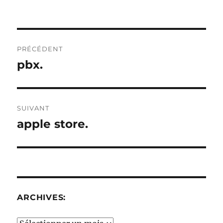
Navigation
PRÉCÉDENT
de
pbx.
Publication
précédente :
l’article
SUIVANT
apple store.
Publication
suivante :
ARCHIVES: