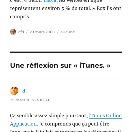
c’est: « Selon
Tacca
, les ventes en ligne
représentent environ 5 % du total. » Eux ils ont
compris..
Auteur
Publié
Catégories
cfd
29 mars 2006
aucune
le
Une réflexion sur « iTunes. »
d.
dit :
29 mars 2006 à 16:59
Ça semble assez simple pourtant,
iTunes Online
Application
. Je comprends que ça peut être