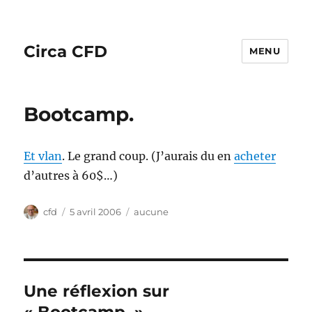
Circa CFD
MENU
Bootcamp.
Et vlan
. Le grand coup. (J’aurais du en
acheter
d’autres à 60$…)
Auteur
Publié
Catégories
cfd
5 avril 2006
aucune
le
Une réflexion sur