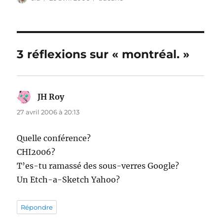
le
3 réflexions sur « montréal. »
JH Roy
dit :
27 avril 2006 à 20:13
Quelle conférence?
CHI2006?
T’es-tu ramassé des sous-verres Google?
Un Etch-a-Sketch Yahoo?
Répondre