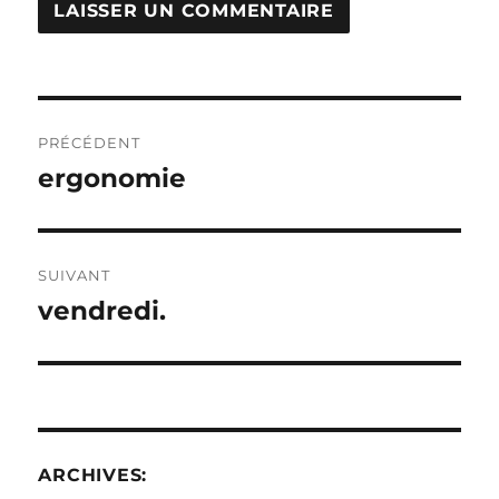
Navigation
PRÉCÉDENT
de
ergonomie
Publication
précédente :
l’article
SUIVANT
vendredi.
Publication
suivante :
ARCHIVES: