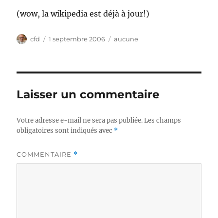
(wow, la wikipedia est déjà à jour!)
Auteur
Publié
Catégories
cfd
1 septembre 2006
aucune
le
Laisser un commentaire
Votre adresse e-mail ne sera pas publiée.
Les champs
obligatoires sont indiqués avec
*
COMMENTAIRE
*