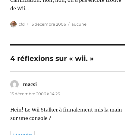
Clarification: non, non, on a pas encore trouvé
de Wii…
Auteur
Publié
Catégories
cfd
15 décembre 2006
aucune
le
4 réflexions sur « wii. »
macsi
dit :
15 décembre 2006 à 14:26
Hein! Le Wii Stalker à finnalement mis la main
sur une console ?